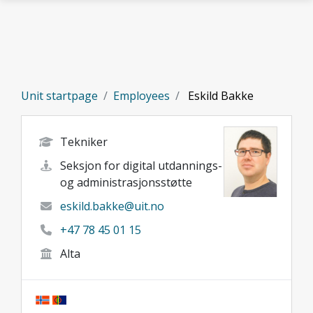
Skip to main content
Unit startpage
Employees
Eskild Bakke
Tekniker
Seksjon for digital utdannings-
og administrasjonsstøtte
eskild.bakke@uit.no
+47 78 45 01 15
Alta