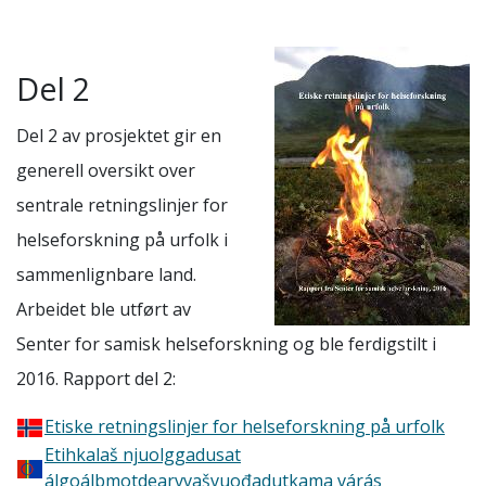
Del 2
Del 2 av prosjektet gir en
generell oversikt over
sentrale retningslinjer for
helseforskning på urfolk i
sammenlignbare land.
Arbeidet ble utført av
Senter for samisk helseforskning og ble ferdigstilt i
2016. Rapport del 2:
Etiske retningslinjer for helseforskning på urfolk
Etihkalaš njuolggadusat
álgoálbmotdearvvašvuođadutkama várás