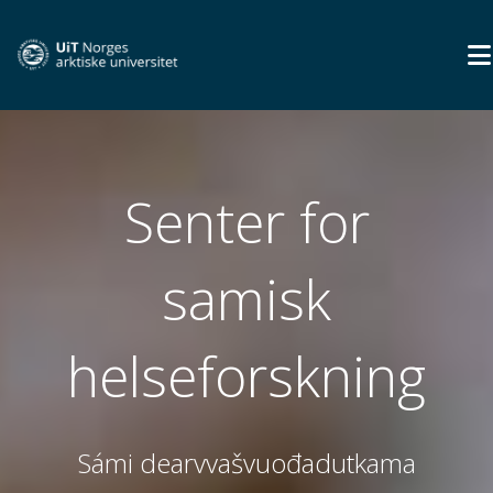
Senter for
samisk
helseforskning
Sámi dearvvašvuođadutkama