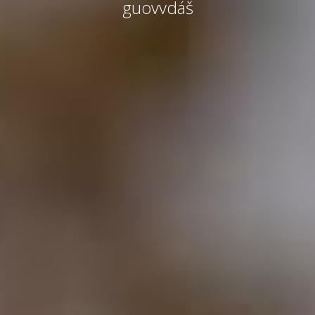
guovvdáš