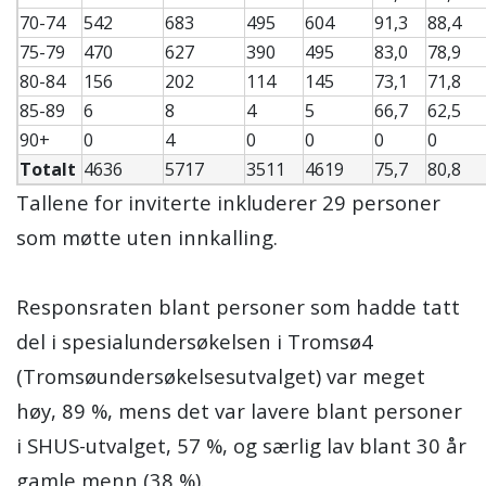
70-74
542
683
495
604
91,3
88,4
75-79
470
627
390
495
83,0
78,9
80-84
156
202
114
145
73,1
71,8
85-89
6
8
4
5
66,7
62,5
90+
0
4
0
0
0
0
Totalt
4636
5717
3511
4619
75,7
80,8
Tallene for inviterte inkluderer 29 personer
som møtte uten innkalling.
Responsraten blant personer som hadde tatt
del i spesialundersøkelsen i Tromsø4
(Tromsøundersøkelsesutvalget) var meget
høy, 89 %, mens det var lavere blant personer
i SHUS-utvalget, 57 %, og særlig lav blant 30 år
gamle menn (38 %).