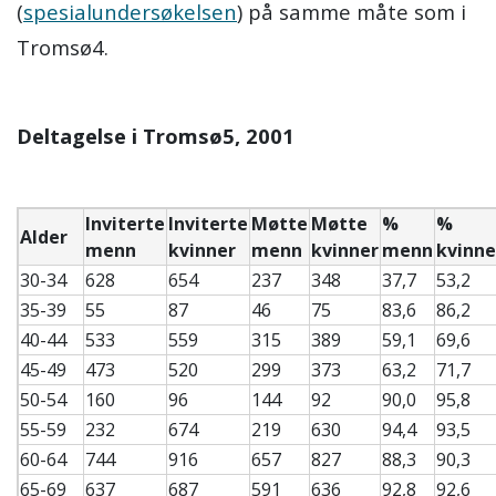
(
spesialundersøkelsen
) på samme måte som i
Tromsø4.
Deltagelse i Tromsø5, 2001
Inviterte
Inviterte
Møtte
Møtte
%
%
Alder
menn
kvinner
menn
kvinner
menn
kvinne
30-34
628
654
237
348
37,7
53,2
35-39
55
87
46
75
83,6
86,2
40-44
533
559
315
389
59,1
69,6
45-49
473
520
299
373
63,2
71,7
50-54
160
96
144
92
90,0
95,8
55-59
232
674
219
630
94,4
93,5
60-64
744
916
657
827
88,3
90,3
65-69
637
687
591
636
92,8
92,6