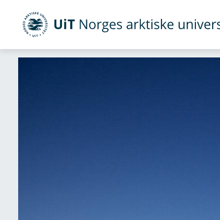
Gå til hovedinnhold
uit.no
Studiesteder
Svalbard
UiT Norges arktiske universitet