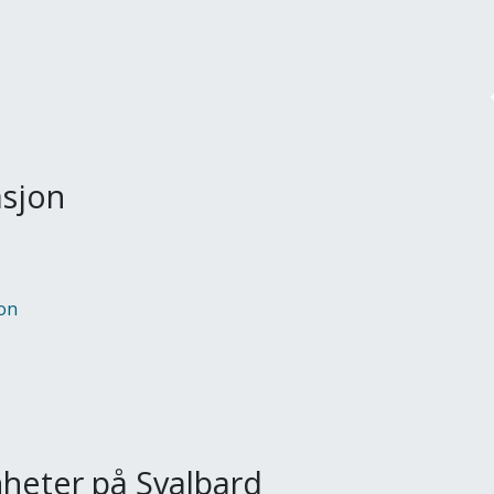
asjon
on
nheter på Svalbard