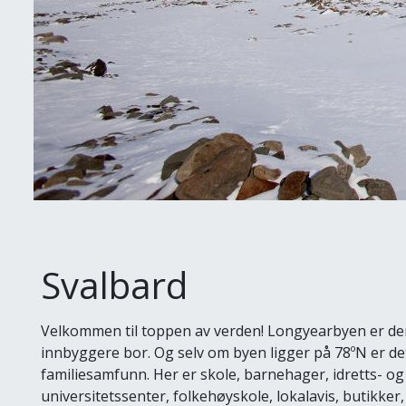
Svalbard
Velkommen til toppen av verden! Longyearbyen er der 
innbyggere bor. Og selv om byen ligger på 78ºN er d
familiesamfunn. Her er skole, barnehager, idretts- o
universitetssenter, folkehøyskole, lokalavis, butikker