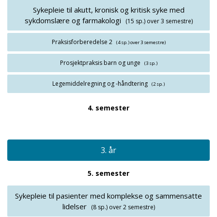
Sykepleie til akutt, kronisk og kritisk syke med
sykdomslære og farmakologi
(15 sp.)
over 3 semestre)
Praksisforberedelse 2
(4 sp.)
over 3 semestre)
Prosjektpraksis barn og unge
(3 sp.)
Legemiddelregning og -håndtering
(2 sp.)
4. semester
3. år
5. semester
Sykepleie til pasienter med komplekse og sammensatte
lidelser
(8 sp.)
over 2 semestre)