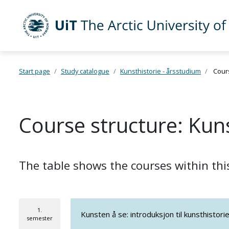
Skip to main content
UiT The Arctic University of Norway
Start page
Study catalogue
Kunsthistorie - årsstudium
Cours
Course structure: Kuns
The table shows the courses within th
1.
Kunsten å se: introduksjon til kunsthistori
semester