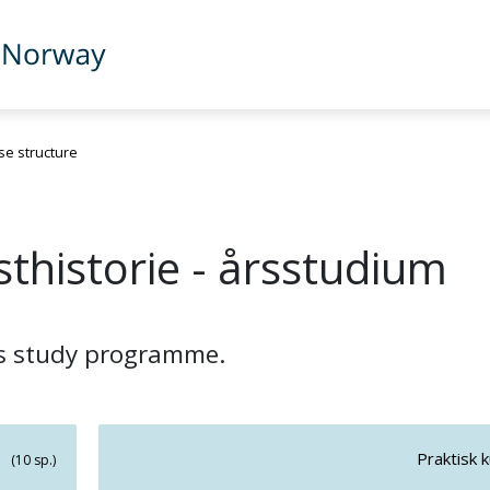
e structure
thistorie - årsstudium
is study programme.
e
Praktisk 
(10 sp.)