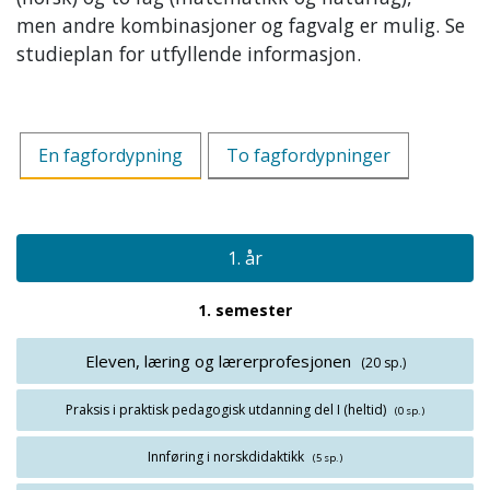
men andre kombinasjoner og fagvalg er mulig. Se
studieplan for utfyllende informasjon.
En fagfordypning
To fagfordypninger
1. år
1. semester
Eleven, læring og lærerprofesjonen
(20 sp.)
Praksis i praktisk pedagogisk utdanning del I (heltid)
(0 sp.)
Innføring i norskdidaktikk
(5 sp.)