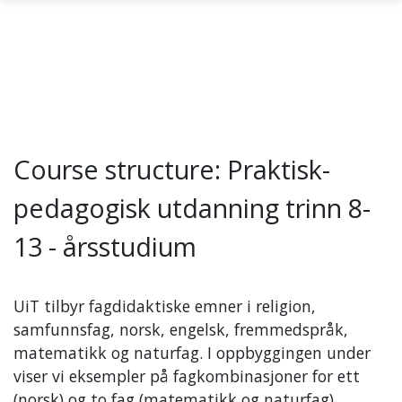
Skip to main content
Course structure: Praktisk-
pedagogisk utdanning trinn 8-
13 - årsstudium
UiT tilbyr fagdidaktiske emner i religion,
samfunnsfag, norsk, engelsk, fremmedspråk,
matematikk og naturfag. I oppbyggingen under
viser vi eksempler på fagkombinasjoner for ett
(norsk) og to fag (matematikk og naturfag),