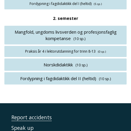
Fordypning i fagdidaktikk del I (heltid)
(5 sp.)
2. semester
Mangfold, ungdoms livsverden og profesjonsfaglig
kompetanse
(10 sp.)
Praksis år 4 i lektorutdanning for trinn 8-13
(0 sp.)
Norskdidaktikk
(10 sp.)
Fordypning i fagdidaktikk del II (heltid)
(10 sp.)
Report accidents
Speak up