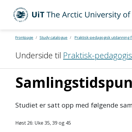
UiT The Arctic University of Norway
Frontpage
Study catalogue
Praktisk-pedagogisk utdanning fo
Skip to main content
Underside til
Praktisk-pedagogis
Samlingstidspun
Studiet er satt opp med følgende sa
Høst 26: Uke 35, 39 og 45