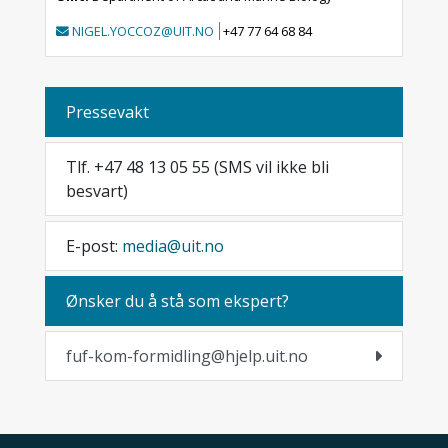
NIGEL.YOCCOZ@UIT.NO
+47 77 64 68 84
Pressevakt
Tlf. +47 48 13 05 55 (SMS vil ikke bli
besvart)
E-post:
media@uit.no
Ønsker du å stå som ekspert?
fuf-kom-formidling@hjelp.uit.no