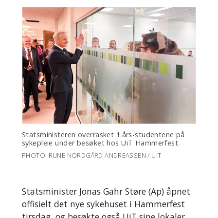
Statsministeren overrasket 1.års-studentene på
sykepleie under besøket hos UiT Hammerfest.
PHOTO: RUNE NORDGÅRD ANDREASSEN / UIT
Statsminister Jonas Gahr Støre (Ap) åpnet
offisielt det nye sykehuset i Hammerfest
tirsdag, og besøkte også UiT sine lokaler,