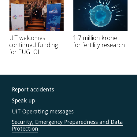
UiT welcomes
1.7 million kroner
continued funding
for fertility research
for EUGLOH
Report accidents
Speak up
UiT Operating messages
Security, Emergency Preparedness and Data
Protection