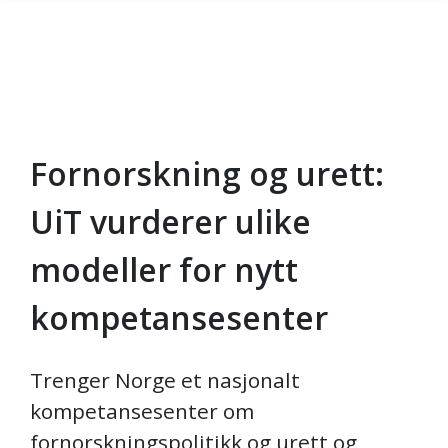
Fornorskning og urett:
Skip to main content
UiT vurderer ulike
modeller for nytt
kompetansesenter
Trenger Norge et nasjonalt
kompetansesenter om
fornorskningspolitikk og urett og