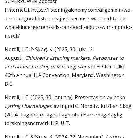
SUPERPOWER podcast
[Internett]. https://listeningalchemy.com/allgemein/we-
are-not-good-listeners-just-because-we-need-to-be-
what-kindergarten-kids-can-teach-adults-with-ingrid-c-
nordli/
Nordli, I. C. & Skog, K. (2025, 30. July - 2.
August).
Children's listening markers. Responses to
and understanding of listening steps
[TED-like talk].
46th Annual ILA Convention, Maryland, Washington
D.C.
Nordli, I. C. (2025, 30. January). Presentasjon av boka
Lytting i barnehagen
av Ingrid C. Nordli & Kristian Skog
(2024). Fagbokforlaget. Fagmøte i Barnehagefaglig
forskningsnettverk ILP, UiT.
Nordli, I. C. & Skog, K. (2024, 22. November).
Lytting i