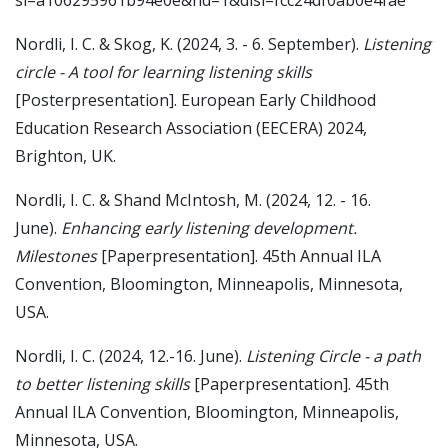
si=a106295961b94e0e&nd=1&dlsi=fcc24df0ab0e4fae
Nordli, I. C. & Skog, K. (2024, 3. - 6. September).
Listening
circle - A tool for learning listening skills
[Posterpresentation]. European Early Childhood
Education Research Association (EECERA) 2024,
Brighton, UK.
Nordli, I. C. & Shand McIntosh, M. (2024, 12. - 16.
June).
Enhancing early listening development.
Milestones
[Paperpresentation]. 45th Annual ILA
Convention, Bloomington, Minneapolis, Minnesota,
USA.
Nordli, I. C. (2024, 12.-16. June).
Listening Circle - a path
to better listening skills
[Paperpresentation]. 45th
Annual ILA Convention, Bloomington, Minneapolis,
Minnesota, USA.