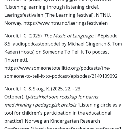
[Listening learning through listening circle].
Læringsfestivalen [The Learning festival], NTNU,
Norway. https://www.ntnu.no/laeringsfestivalen
Nordli, I. C. (2025).
The Music of Language
. [#Episode
8.5, audiopodcastepisode] by Michael Gingerich & Tom
Kaden (Hosts) on Someone To Tell It To podcast
[Internett].
https://www.someonetotellitto.org/podcasts/the-
someone-to-tell-it-to-podcast/episodes/2149109092
Nordli, I. C. & Skog, K. (2025, 22. - 23.
October).
Lyttesirkel som redskap for barns
medvirkning i pedagogisk praksis
[Listening circle as a
tool for children's participation in the educational
practice].
Norwegian Kindergarten Research