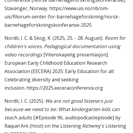
Conference [Norsk barnehageforskningskonferanse].
Stavanger, Norway. https://www.uis.no/nb/om-
uis/filiorum-senter-for-barnehageforskning/norsk-
barnehageforskningskonferanse-2025
Nordli, I. C. & Skog, K. (2025, 25. - 28. August).
Room for
children's voices. Pedagogical documentation using
video recordings
[Vitenskapelig presentasjon].
European Early Childhood Education Research
Association (EECERA) 2025: Early Education for all:
Celebrating diversity and seeking
inclusion. https://2025.eeceraconference.org
Nordli, I. C. (2025).
We are not good listeners just
because we need to be: What kindergarten kids can
teach adults
[#Episode 96, audiopodcastepisode] by
Raquel Ark (Host) on the Listening Alchemy's Listening