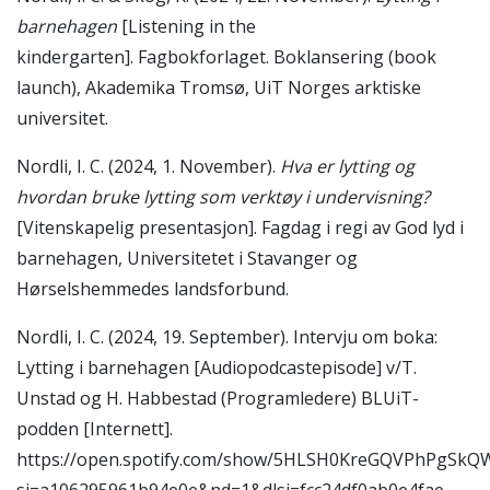
barnehagen
[Listening in the
kindergarten]. Fagbokforlaget.
Boklansering (book
launch), Akademika Tromsø,
UiT Norges arktiske
universitet.
Nordli, I. C. (2024, 1. November).
Hva er lytting og
hvordan bruke lytting som verktøy i undervisning?
[Vitenskapelig presentasjon]. Fagdag i regi av God lyd i
barnehagen, Universitetet i Stavanger og
Hørselshemmedes landsforbund.
Nordli, I. C. (2024, 19. September). Intervju om boka:
Lytting i barnehagen [Audiopodcastepisode] v/T.
Unstad og H. Habbestad (Programledere) BLUiT-
podden [Internett].
https://open.spotify.com/show/5HLSH0KreGQVPhPgSkQ