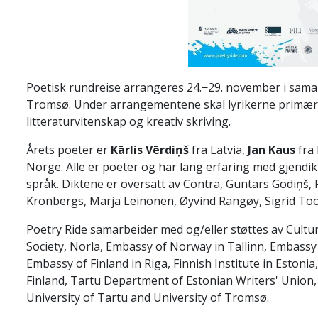
Poetisk rundreise arrangeres 24.−29. november i samar
Tromsø. Under arrangementene skal lyrikerne primært
litteraturvitenskap og kreativ skriving.
Årets poeter er
Kārlis Vērdiņš
fra Latvia,
Jan Kaus
fra 
Norge. Alle er poeter og har lang erfaring med gjendiktn
språk. Diktene er oversatt av Contra, Guntars Godiņš, R
Kronbergs, Marja Leinonen, Øyvind Rangøy, Sigrid T
Poetry Ride samarbeider med og/eller støttes av Cultur
Society, Norla, Embassy of Norway in Tallinn, Embassy 
Embassy of Finland in Riga, Finnish Institute in Estonia
Finland, Tartu Department of Estonian Writers' Union, 
University of Tartu and University of Tromsø.