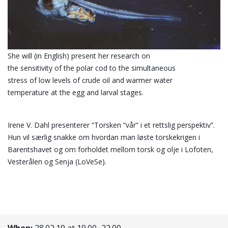
She will (in English) present her research on          
the sensitivity of the polar cod to the simultaneous 
stress of low levels of crude oil and warmer water 
temperature at the egg and larval stages.
Irene V. Dahl presenterer “Torsken “vår” i et rettslig perspektiv”. 
Hun vil særlig snakke om hvordan man løste torskekrigen i 
Barentshavet og om forholdet mellom torsk og olje i Lofoten, 
Vesterålen og Senja (LoVeSe).
When:
28.02.19 at 19.00–22.00