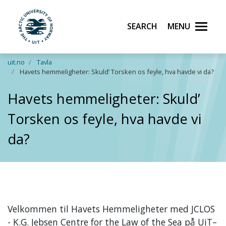
Search
Menu
UiT The Arctic University of Norway
Skip to main content
uit.no
Tavla
Havets hemmeligheter: Skuld’ Torsken os feyle, hva havde vi da?
Havets hemmeligheter: Skuld’
Torsken os feyle, hva havde vi
da?
Velkommen til
Havets Hemmeligheter
med
JCLOS
- K.G. Jebsen Centre for the Law of the Sea
på UiT–