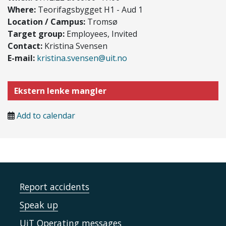
Where:
Teorifagsbygget H1 - Aud 1
Location / Campus:
Tromsø
Target group:
Employees, Invited
Contact:
Kristina Svensen
E-mail:
kristina.svensen@uit.no
Ekstern lenke mangler
Add to calendar
Report accidents
Speak up
UiT Operating messages