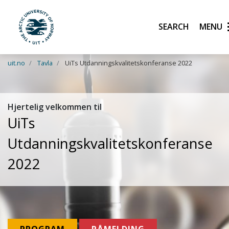
Search
UiT The Arctic University of Norway
Skip to main content
uit.no
Tavla
UiTs Utdanningskvalitetskonferanse 2022
Hjertelig velkommen til
UiTs
Utdanningskvalitetskonferanse
2022