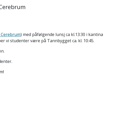
 Cerebrum
 Cerebrum
) med påfølgende lunsj ca kl.13:30 i kantina
er vi studenter være på Tannbygget ca. kl. 10:45.
en.
denter.
m!