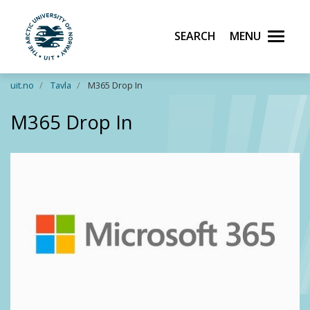
Search
Menu
UiT The Arctic University of Norway
Skip to main content
uit.no
Tavla
M365 Drop In
M365 Drop In