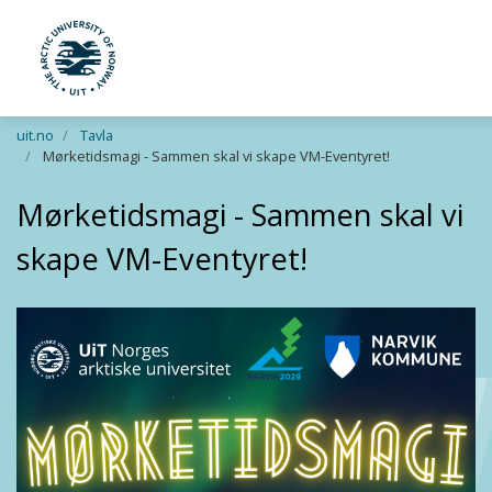
UiT The Arctic University of Norway
Skip to main content
uit.no
Tavla
Mørketidsmagi - Sammen skal vi skape VM-Eventyret!
Mørketidsmagi - Sammen skal vi
skape VM-Eventyret!