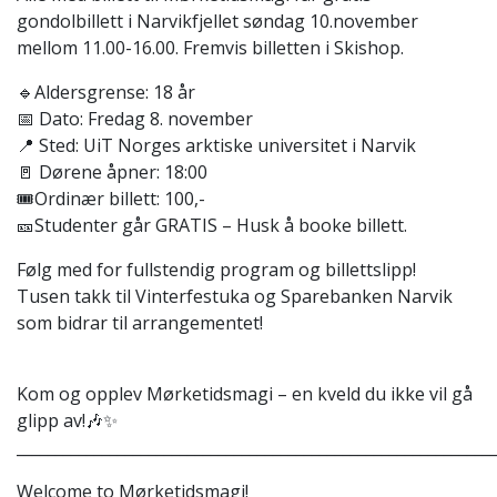
gondolbillett i Narvikfjellet søndag 10.november
mellom 11.00-16.00. Fremvis billetten i Skishop.
🔹Aldersgrense: 18 år
📅 Dato: Fredag 8. november
📍 Sted: UiT Norges arktiske universitet i Narvik
🚪 Dørene åpner: 18:00
🎟️Ordinær billett: 100,-
🎫Studenter går GRATIS – Husk å booke billett.
Følg med for fullstendig program og billettslipp!
Tusen takk til Vinterfestuka og Sparebanken Narvik
som bidrar til arrangementet!
Kom og opplev Mørketidsmagi – en kveld du ikke vil gå
glipp av!🎶✨
_____________________________________________________________
Welcome to Mørketidsmagi!