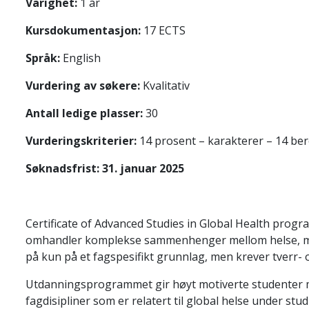
Varighet:
1 år
Kursdokumentasjon:
17 ECTS
Språk:
English
Vurdering av søkere:
Kvalitativ
Antall ledige plasser:
30
Vurderingskriterier:
14 prosent – karakterer – 14 bere
Søknadsfrist: 31. januar 2025
Certificate of Advanced Studies in Global Health prog
omhandler komplekse sammenhenger mellom helse, milj
på kun på et fagspesifikt grunnlag, men krever tverr- 
Utdanningsprogrammet gir høyt motiverte studenter mul
fagdisipliner som er relatert til global helse under st