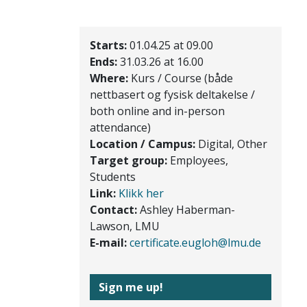
Starts:
01.04.25 at 09.00
Ends:
31.03.26 at 16.00
Where:
Kurs / Course (både
nettbasert og fysisk deltakelse /
both online and in-person
attendance)
Location / Campus:
Digital, Other
Target group:
Employees,
Students
Link:
Klikk her
Contact:
Ashley Haberman-
Lawson, LMU
E-mail:
certificate.eugloh@lmu.de
Sign me up!