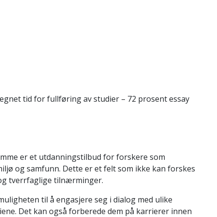
gnet tid for fullføring av studier – 72 prosent essay
ramme er et utdanningstilbud for forskere som
ø og samfunn. Dette er et felt som ikke kan forskes
og tverrfaglige tilnærminger.
igheten til å engasjere seg i dialog med ulike
udiene. Det kan også forberede dem på karrierer innen