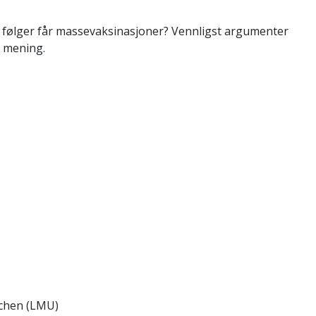
e følger får massevaksinasjoner? Vennligst argumenter
e mening.
chen (LMU)