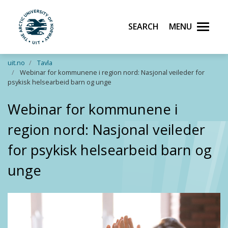
Search
Menu
UiT The Arctic University of Norway
Skip to main content
uit.no
Tavla
Webinar for kommunene i region nord: Nasjonal veileder for
psykisk helsearbeid barn og unge
Webinar for kommunene i
region nord: Nasjonal veileder
for psykisk helsearbeid barn og
unge