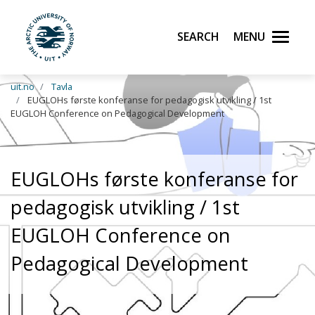
Search
Menu
UiT The Arctic University of Norway
Skip to main content
uit.no
Tavla
EUGLOHs første konferanse for pedagogisk utvikling / 1st
EUGLOH Conference on Pedagogical Development
EUGLOHs første konferanse for
pedagogisk utvikling / 1st
EUGLOH Conference on
Pedagogical Development