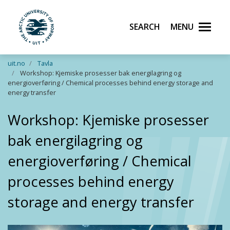
Search
Menu
UiT The Arctic University of Norway
Skip to main content
uit.no
Tavla
Workshop: Kjemiske prosesser bak energilagring og
energioverføring / Chemical processes behind energy storage and
energy transfer
Workshop: Kjemiske prosesser
bak energilagring og
energioverføring / Chemical
processes behind energy
storage and energy transfer