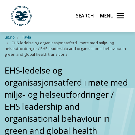
Search
Menu
UiT The Arctic University of Norway
Skip to main content
uit.no
Tavla
EHS-ledelse og organisasjonsatferd i møte med miljø- og
helseutfordringer / EHS leadership and organisational behaviour in
green and global health transitions
EHS-ledelse og
organisasjonsatferd i møte med
miljø- og helseutfordringer /
EHS leadership and
organisational behaviour in
green and global health