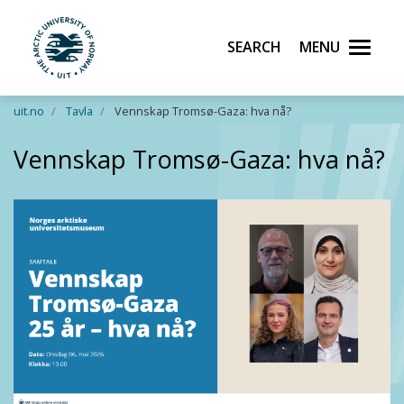
Search
Menu
UiT The Arctic University of Norway
Skip to main content
uit.no
Tavla
Vennskap Tromsø-Gaza: hva nå?
Vennskap Tromsø-Gaza: hva nå?