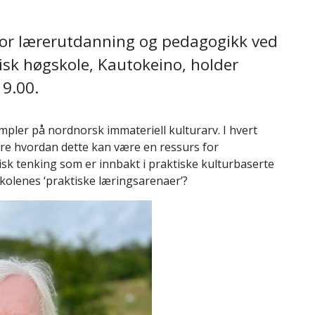
t for lærerutdanning og pedagogikk ved
isk høgskole, Kautokeino, holder
19.00.
pler på nordnorsk immateriell kulturarv. I hvert
øre hvordan dette kan være en ressurs for
sk tenking som er innbakt i praktiske kulturbaserte
skolenes ‘praktiske læringsarenaer’?