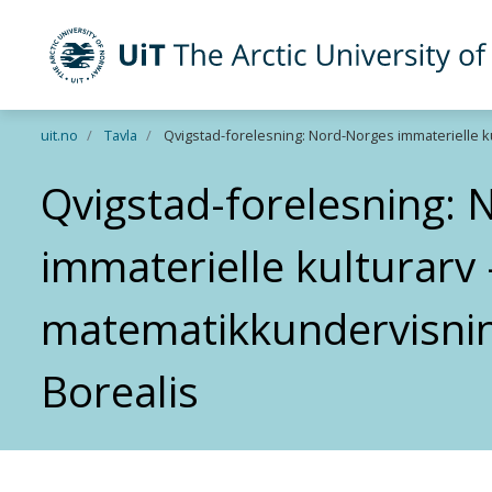
UiT The Arctic University of Norway
Skip to main content
uit.no
Tavla
Qvigstad-forelesning: Nord-Norges immaterielle k
Qvigstad-forelesning:
immaterielle kulturarv 
matematikkundervisnin
Borealis