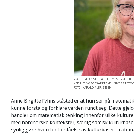
PROF. EM. ANNE BIRGITTE FYHN, INSTIT
VED UIT, NORGES ARKTISKE UNIVERSITET O
FOTO: HARALD ALBRIGTSEN
Anne Birgitte Fyhns ståsted er at hun ser på matemati
kunne forstå og forklare verden rundt seg. Dette gjel
handler om matematisk tenking innenfor ulike kulturel
med nordnorske kontekster, særlig samisk kulturbase
synliggjøre hvordan forståelse av kulturbasert matema