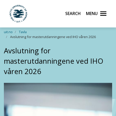
Search
Menu
UiT The Arctic University of Norway
Skip to main content
uit.no
Tavla
Avslutning for masterutdanningene ved IHO våren 2026
Avslutning for
masterutdanningene ved IHO
våren 2026