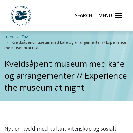
Search
Menu
UiT The Arctic University of Norway
Skip to main content
uit.no
Tavla
Kveldsåpent museum med kafe og arrangementer // Experience
the museum at night
Kveldsåpent museum med kafe
og arrangementer // Experience
the museum at night
Nyt en kveld med kultur, vitenskap og sosialt