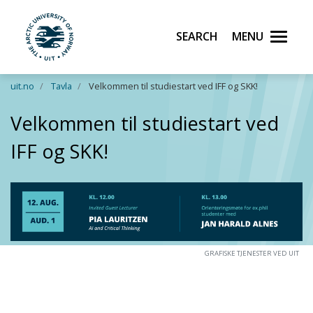
Search
Menu
UiT The Arctic University of Norway
Skip to main content
uit.no
Tavla
Velkommen til studiestart ved IFF og SKK!
Velkommen til studiestart ved
IFF og SKK!
GRAFISKE TJENESTER VED UIT