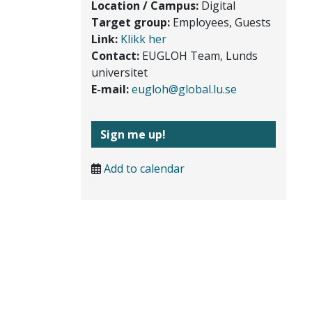
Location / Campus:
Digital
Target group:
Employees, Guests
Link:
Klikk her
Contact:
EUGLOH Team, Lunds
universitet
E-mail:
eugloh@global.lu.se
Sign me up!
Add to calendar