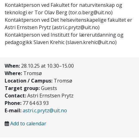
Kontaktperson ved Fakultet for naturvitenskap og
teknologi er Tor Olav Berg (tor.o.berg@uit.no)
Kontaktperson ved Det helsevitenskapelige fakultet er
Astri Ernstsen Prytz (astri.c.prytz@uit.no)
Kontaktperson ved Institutt for lærerutdanning og
pedagogikk Slaven Krehic (slaven.krehic@uit.no)
When:
28.10.25 at 10.30–15.00
Where:
Tromsø
Location / Campus:
Tromsø
Target group:
Guests
Contact:
Astri Ernstsen Prytz
Phone:
77 64 63 93
E-mail:
astri.c.prytz@uit.no
Add to calendar