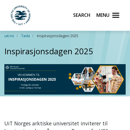
Search
Menu
UiT The Arctic University of Norway
Skip to main content
uit.no
Tavla
Inspirasjonsdagen 2025
Inspirasjonsdagen 2025
UiT Norges arktiske universitet inviterer til