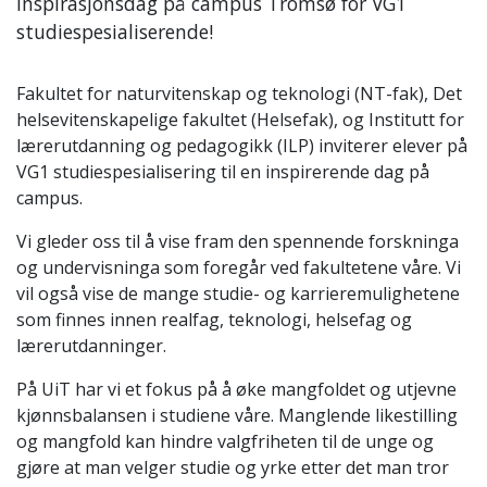
Inspirasjonsdag på campus Tromsø for VG1
studiespesialiserende!
Fakultet for naturvitenskap og teknologi (NT-fak), Det
helsevitenskapelige fakultet (Helsefak), og Institutt for
lærerutdanning og pedagogikk (ILP) inviterer elever på
VG1 studiespesialisering til en inspirerende dag på
campus.
Vi gleder oss til å vise fram den spennende forskninga
og undervisninga som foregår ved fakultetene våre. Vi
vil også vise de mange studie- og karrieremulighetene
som finnes innen realfag, teknologi, helsefag og
lærerutdanninger.
På UiT har vi et fokus på å øke mangfoldet og utjevne
kjønnsbalansen i studiene våre. Manglende likestilling
og mangfold kan hindre valgfriheten til de unge og
gjøre at man velger studie og yrke etter det man tror