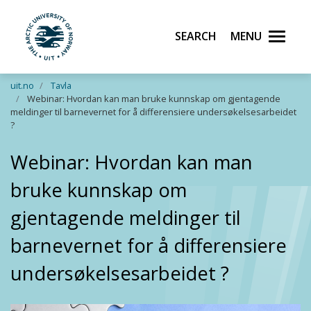
Search
Menu
UiT The Arctic University of Norway
Skip to main content
uit.no
Tavla
Webinar: Hvordan kan man bruke kunnskap om gjentagende
meldinger til barnevernet for å differensiere undersøkelsesarbeidet
?
Webinar: Hvordan kan man
bruke kunnskap om
gjentagende meldinger til
barnevernet for å differensiere
undersøkelsesarbeidet ?