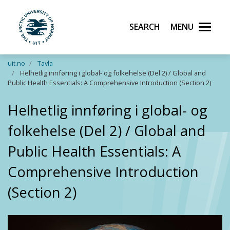
Search
Menu
UiT The Arctic University of Norway
Skip to main content
uit.no
Tavla
Helhetlig innføring i global- og folkehelse (Del 2) / Global and
Public Health Essentials: A Comprehensive Introduction (Section 2)
Helhetlig innføring i global- og
folkehelse (Del 2) / Global and
Public Health Essentials: A
Comprehensive Introduction
(Section 2)