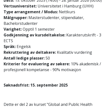
Dato:
15. oktober 2025 (14:00) - 28. januar 2026 (00:00)
Vertsuniversitet:
Universitetet i Hamburg (UHH)
Type arrangement / Modus:
Nettkurs
Målgrupper:
Masterstudenter, stipendiater,
Bachelorstudenter
Varighet:
Opptil 1 semester
Godkjenning av kursdeltakelse:
Karakterutskrift - 3
ECTS
Språk:
Engelsk
Rekruttering av deltakere:
Kvalitativ vurdering
Antall ledige plasser:
50
Kriterier for evaluering av søkere:
10% akademisk /
profesjonell kompetanse - 90% motivasjon
Søknadsfrist: 15. september 2025
Dette er del 2 av kurset "Global and Public Health