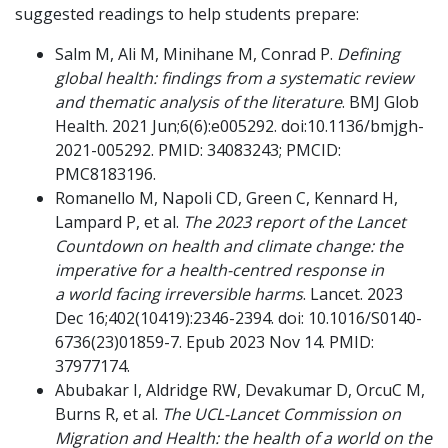
suggested readings to help students prepare:
Salm M, Ali M, Minihane M, Conrad P.
Defining
global health: findings from a systematic review
and thematic analysis of the literature
. BMJ Glob
Health. 2021 Jun;6(6):e005292. doi:10.1136/bmjgh-
2021-005292. PMID: 34083243; PMCID:
PMC8183196.
Romanello M, Napoli CD, Green C, Kennard H,
Lampard P, et al.
The 2023 report of the Lancet
Countdown on health and climate change: the
imperative for a health-centred response in
a
world facing irreversible harms
. Lancet. 2023
Dec 16;402(10419):2346-2394. doi: 10.1016/S0140-
6736(23)01859-7. Epub 2023 Nov 14. PMID:
37977174.
Abubakar I, Aldridge RW, Devakumar D, OrcuC M,
Burns R, et al.
The UCL-Lancet Commission on
Migration and Health: the health of a world on the