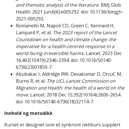
and thematic analysis of the literature.
BMJ Glob
Health. 2021 Jun;6(6):e005292. doi: 10.1136/bmjgh-
2021-005292.
Romanello M, Napoli CD, Green C, Kennard H,
Lampard P, et al.
The 2023 report of the Lancet
Countdown on health and climate change: the
imperative for a health-centred response in a
world facing irreversible harms.
Lancet. 2023 Dec
16;402(10419):2346-2394. doi: 10.1016/S0140-
6736(23)01859-7.
Abubakar I, Aldridge RW, Devakumar D, OrcuC M,
Burns R, et al.
The UCL-Lancet Commission on
Migration and Health: the health of a world on the
move.
Lancet. 2018 Dec 15;392(10164):2606-2654.
doi: 10.1016/S0140-6736(18)32114-7.
Innhold og metodikk
Kurset er designet som et synkront nettkurs supplert