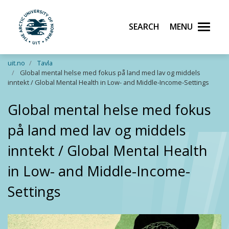
Search
Menu
UiT The Arctic University of Norway
Skip to main content
uit.no
Tavla
Global mental helse med fokus på land med lav og middels
inntekt / Global Mental Health in Low- and Middle-Income-Settings
Global mental helse med fokus
på land med lav og middels
inntekt / Global Mental Health
in Low- and Middle-Income-
Settings