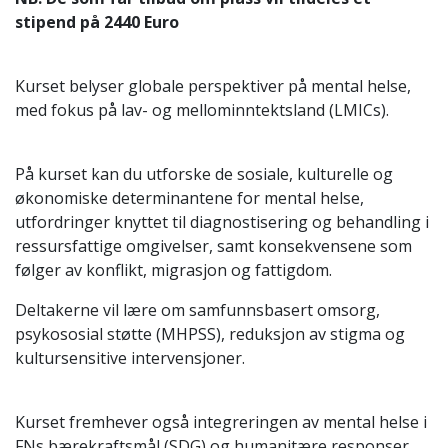
stipend på 2440 Euro
Kurset belyser globale perspektiver på mental helse,
med fokus på lav- og mellominntektsland (LMICs).
På kurset kan du utforske de sosiale, kulturelle og
økonomiske determinantene for mental helse,
utfordringer knyttet til diagnostisering og behandling i
ressursfattige omgivelser, samt konsekvensene som
følger av konflikt, migrasjon og fattigdom.
Deltakerne vil lære om samfunnsbasert omsorg,
psykososial støtte (MHPSS), reduksjon av stigma og
kultursensitive intervensjoner.
Kurset fremhever også integreringen av mental helse i
FNs bærekraftsmål (SDG) og humanitære responser,