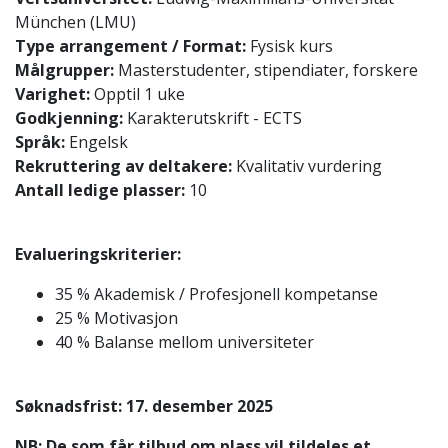
München (LMU)
Type arrangement / Format:
Fysisk kurs
Målgrupper:
Masterstudenter, stipendiater, forskere
Varighet:
Opptil 1 uke
Godkjenning:
Karakterutskrift - ECTS
Språk:
Engelsk
Rekruttering av deltakere:
Kvalitativ vurdering
Antall ledige plasser:
10
Evalueringskriterier:
35 % Akademisk / Profesjonell kompetanse
25 % Motivasjon
40 % Balanse mellom universiteter
Søknadsfrist:
17. desember 2025
NB: De som får tilbud om plass vil tildeles et