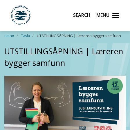
Search
Menu
UiT The Arctic University of Norway
Skip to main content
uit.no
Tavla
UTSTILLINGSÅPNING | Læreren bygger samfunn
UTSTILLINGSÅPNING | Læreren
bygger samfunn