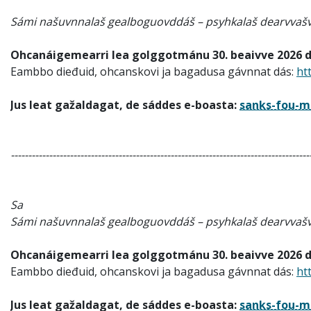
Sámi našuvnnalaš gealboguovddáš – psyhkalaš dearvvašv
Ohcanáigemearri lea golggotmánu 30. beaivve 2026 dii
Eambbo dieđuid, ohcanskovi ja bagadusa gávnnat dás:
ht
Jus leat gažaldagat, de sáddes e-boasta:
sanks-fou-m
--------------------------------------------------------------------------------------
Sa
Sámi našuvnnalaš gealboguovddáš – psyhkalaš dearvvašv
Ohcanáigemearri lea golggotmánu 30. beaivve 2026 dii
Eambbo dieđuid, ohcanskovi ja bagadusa gávnnat dás:
ht
Jus leat gažaldagat, de sáddes e-boasta:
sanks-fou-m