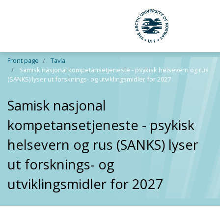
UiT The Arctic Uni
Skip to main content
Front page
Tavla
Samisk nasjonal kompetansetjeneste - psykisk helsevern og rus
(SANKS) lyser ut forsknings- og utviklingsmidler for 2027
Samisk nasjonal
kompetansetjeneste - psykisk
helsevern og rus (SANKS) lyser
ut forsknings- og
utviklingsmidler for 2027