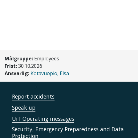
--------------------------------------------------------------------------------------
Samisk nasjonal kompetansetjeneste - psykisk helsevern
Søknadsfrist: 30. oktober 2026, kl. 12:00.
Målgruppe:
Employees
Mer informasjon, søknadsskjema og veiledning finnes på
Frist:
30.10.2026
Ansvarlig:
Kotavuopio, Elsa
Spørsmål
Spørsmål kan rettes til
sanks-fou-midler@finnmarkssyke
Report accidents
Speak up
Dearvvuođaiguin
UiT Operating messages
Dutkan- ja Ovdánahttin
Security, Emergency Preparedness and Data
SÁNAG/SANKS
Protection
Dearvvuođaiguin