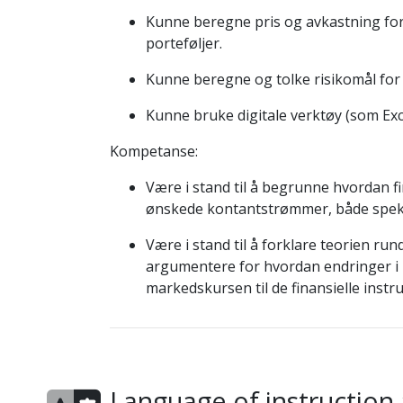
Kunne beregne pris og avkastning for 
porteføljer.
Kunne beregne og tolke risikomål for 
Kunne bruke digitale verktøy (som Exc
Kompetanse:
Være i stand til å begrunne hvordan f
ønskede kontantstrømmer, både spekul
Være i stand til å forklare teorien run
argumentere for hvordan endringer i 
markedskursen til de finansielle inst
Language of instruction