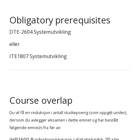
Obligatory prerequisites
DTE-2604 Systemutvikling
eller
ITE1807 Systemutvikling
Course overlap
Du vil få en reduksjon i antall studiepoeng (som oppgitt under),
dersom du avlegger eksamen i dette emnet og har bestått
følgende emne(r) fra før av:
IHP1600 Bacheloroppgave i datateknikk 20 stp