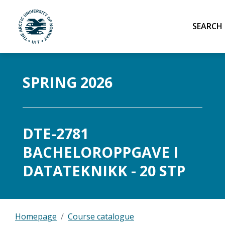
Sea
UiT The Arctic University of Norway
Skip to main content
SPRING 2026
DTE-2781
BACHELOROPPGAVE I
DATATEKNIKK - 20 STP
Homepage
Course catalogue