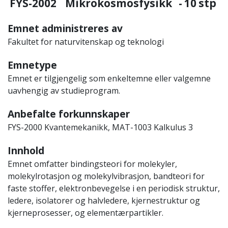
FYS-2002
Mikrokosmosfysikk
-
10
stp
Emnet administreres av
Fakultet for naturvitenskap og teknologi
Emnetype
Emnet er tilgjengelig som enkeltemne eller valgemne
uavhengig av studieprogram.
Anbefalte forkunnskaper
FYS-2000 Kvantemekanikk, MAT-1003 Kalkulus 3
Innhold
Emnet omfatter bindingsteori for molekyler,
molekylrotasjon og molekylvibrasjon, bandteori for
faste stoffer, elektronbevegelse i en periodisk struktur,
ledere, isolatorer og halvledere, kjernestruktur og
kjerneprosesser, og elementærpartikler.