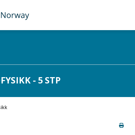
YSIKK - 5 STP
sikk