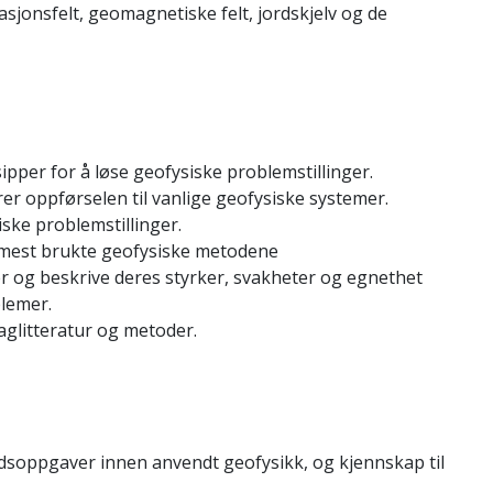
sjonsfelt, geomagnetiske felt, jordskjelv og de
pper for å løse geofysiske problemstillinger.
rer oppførselen til vanlige geofysiske systemer.
iske problemstillinger.
e mest brukte geofysiske metodene
 og beskrive deres styrker, svakheter og egnethet
blemer.
aglitteratur og metoder.
idsoppgaver innen anvendt geofysikk, og kjennskap til