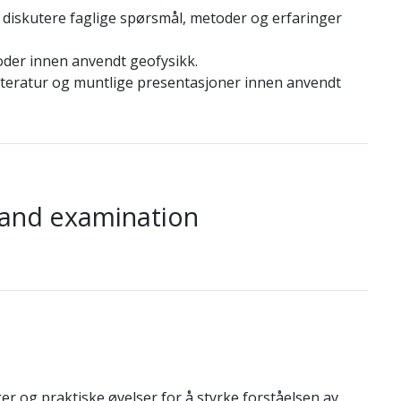
og diskutere faglige spørsmål, metoder og erfaringer
toder innen anvendt geofysikk.
litteratur og muntlige presentasjoner innen anvendt
 and examination
r og praktiske øvelser for å styrke forståelsen av