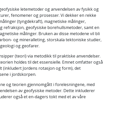
geofysiske letemetoder og anvendelsen av fysikk og
turer, fenomener og prosesser. Vi dekker en rekke
målinger (tyngdekraft), magnetiske målinger,
 og refraksjon, geofysiske borehullsmetoder, samt en
magnetiske målinger. Bruken av disse metodene vil bli
on- og mineralleting, storskala tektoniske studier,
geologi og geofarer.
ipper (teori) via metodikk til praktiske anvendelser.
eorien holdes til det essensielle. Emnet omfatter også
 (inkludert Jordens rotasjon og form), det
sene i jordskorpen.
ene og teorien gjennomgått i forelesningene, med
endelsen av geofysiske metoder. Dette inkluderer
uderer også et en-dagers tokt med et av våre