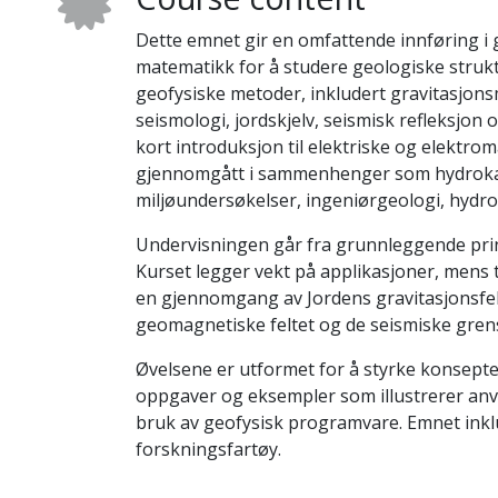
Dette emnet gir en omfattende innføring i 
matematikk for å studere geologiske struk
geofysiske metoder, inkludert gravitasjons
seismologi, jordskjelv, seismisk refleksjon
kort introduksjon til elektriske og elektro
gjennomgått i sammenhenger som hydrokarb
miljøundersøkelser, ingeniørgeologi, hydro
Undervisningen går fra grunnleggende prins
Kurset legger vekt på applikasjoner, mens t
en gjennomgang av Jordens gravitasjonsfelt
geomagnetiske feltet og de seismiske gren
Øvelsene er utformet for å styrke konsept
oppgaver og eksempler som illustrerer anv
bruk av geofysisk programvare. Emnet inkl
forskningsfartøy.