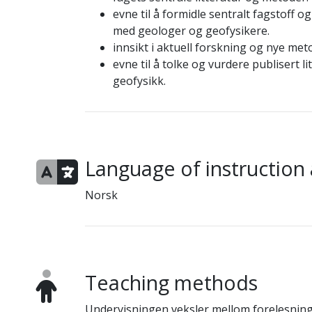
evne til å formidle sentralt fagstoff 
med geologer og geofysikere.
innsikt i aktuell forskning og nye me
evne til å tolke og vurdere publisert 
geofysikk.
Language of instruction
Norsk
Teaching methods
Undervisningen veksler mellom forelesninge