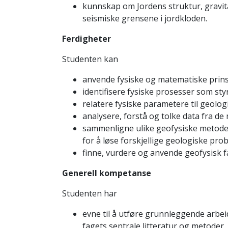
kunnskap om Jordens struktur, gravita
seismiske grensene i jordkloden.
Ferdigheter
Studenten kan
anvende fysiske og matematiske prinsi
identifisere fysiske prosesser som sty
relatere fysiske parametere til geolog
analysere, forstå og tolke data fra d
sammenligne ulike geofysiske metoder
for å løse forskjellige geologiske pro
finne, vurdere og anvende geofysisk f
Generell kompetanse
Studenten har
evne til å utføre grunnleggende arbe
fagets sentrale litteratur og metoder.