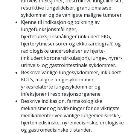
luftveisinfeksjoner, obstruktive lungelidelser,
restriktive lungelidelser, granulomatøse
sykdommer og de vanligste maligne tumorer
Kjenne til indikasjon og tolkning av
lungefunksjonsmålinger,
hjertefunksjonsmålinger (inkludert EKG,
hjerterytmesensorer og ekkokardiografi) og
radiologiske undersøkelser av hjerte-
(inkludert koronarsirkulasjon), lunge-, nyrer-,
urinveis- og gastrointestinale sykdommer.
Beskrive vanlige lungesykdommer, inkludert
KOLS, maligne lungesykdommer,
yrkesrelaterte lungesykdommer og
infeksjoner i respirasjonsorganene.
Beskrive indikasjon, farmakologiske
mekanismer og bivirkninger for de viktigste
medikamenter ved vanlige lungemedisinske,
hjertemedisinske, nyremedisinske, urologiske
og gastromedisinske tilstander.