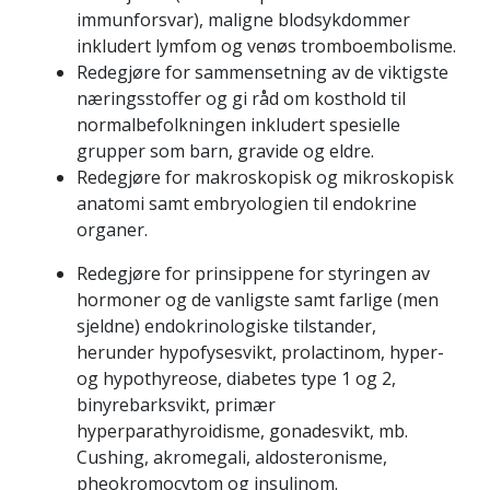
immunforsvar), maligne blodsykdommer
inkludert lymfom og venøs tromboembolisme.
Redegjøre for sammensetning av de viktigste
næringsstoffer og gi råd om kosthold til
normalbefolkningen inkludert spesielle
grupper som barn, gravide og eldre.
Redegjøre for makroskopisk og mikroskopisk
anatomi samt embryologien til endokrine
organer.
Redegjøre for prinsippene for styringen av
hormoner og de vanligste samt farlige (men
sjeldne) endokrinologiske tilstander,
herunder hypofysesvikt, prolactinom, hyper-
og hypothyreose, diabetes type 1 og 2,
binyrebarksvikt, primær
hyperparathyroidisme, gonadesvikt, mb.
Cushing, akromegali, aldosteronisme,
pheokromocytom og insulinom.