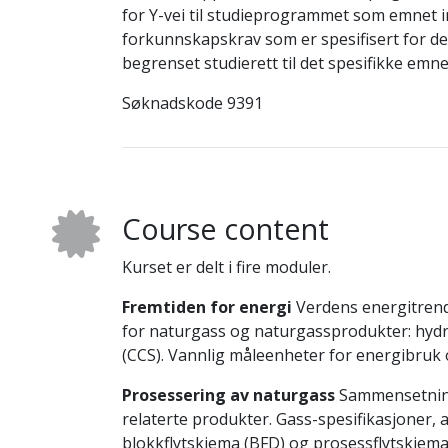
for Y-vei til studieprogrammet som emnet in
forkunnskapskrav som er spesifisert for de
begrenset studierett til det spesifikke e
Søknadskode 9391
Course content
Kurset er delt i fire moduler.
Fremtiden for energi
Verdens energitrend
for naturgass og naturgassprodukter: hyd
(CCS). Vannlig måleenheter for energibruk 
Prosessering av naturgass
Sammensetning,
relaterte produkter. Gass-spesifikasjoner,
blokkflytskjema (BFD) og prosessflytskjema