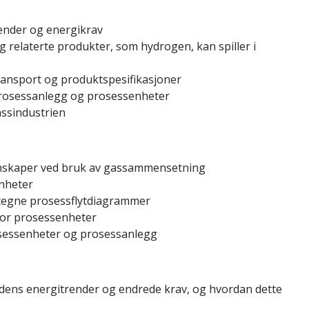
ender og energikrav
g relaterte produkter, som hydrogen, kan spiller i
ransport og produktspesifikasjoner
prosessanlegg og prosessenheter
assindustrien
enskaper ved bruk av gassammensetning
nheter
tegne prosessflytdiagrammer
for prosessenheter
sessenheter og prosessanlegg
dens energitrender og endrede krav, og hvordan dette