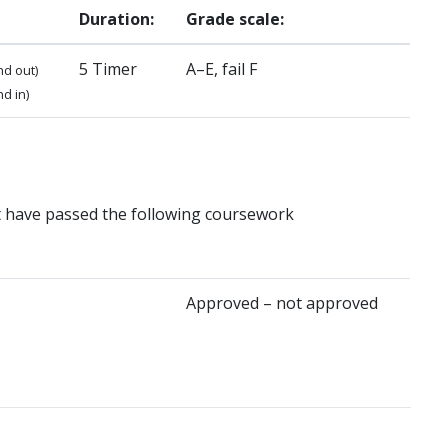
Duration:
Grade scale:
5 Timer
A–E, fail F
nd out)
d in)
t have passed the following coursework
Approved – not approved