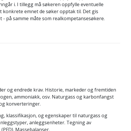
ngår i. I tillegg må søkeren oppfylle eventuelle
t konkrete emnet de søker opptak til. Det gis
mnet - på samme måte som realkompetansesøkere.
er og endrede krav. Historie, markeder og fremtiden
rogen, ammoniakk, osv. Naturgass og karbonfangst
og konverteringer.
 klassifikasjon, og egenskaper til naturgass og
 anleggstyper, anleggsenheter. Tegning av
 (PFD). Massebalanser.