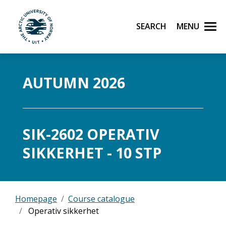
Search
Menu
UiT The Arctic University of Norway
Skip to main content
AUTUMN 2026
SIK-2602 OPERATIV
SIKKERHET - 10 STP
Homepage
Course catalogue
Operativ sikkerhet