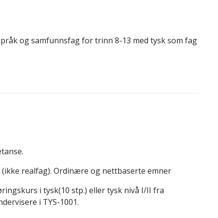
i språk og samfunnsfag for trinn 8-13 med tysk som fag
tanse.
 (ikke realfag). Ordinære og nettbaserte emner
gskurs i tysk(10 stp.) eller tysk nivå I/II fra
ndervisere i TYS-1001.