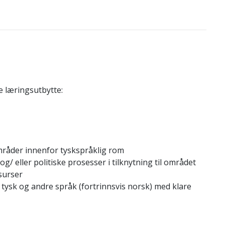
e læringsutbytte:
råder innenfor tyskspråklig rom
 og/ eller politiske prosesser i tilknytning til området
surser
m tysk og andre språk (fortrinnsvis norsk) med klare