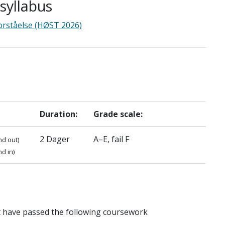
yllabus
orståelse (HØST 2026)
Duration:
Grade scale:
2 Dager
A–E, fail F
nd out)
d in)
t have passed the following coursework