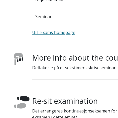
Seminar
UiT Exams homepage
More info about the co
Deltakelse på et sekstimers skriveseminar.
Re-sit examination
Det arrangeres kontinuasjonseksamen for s
eksamen i dette emnet.