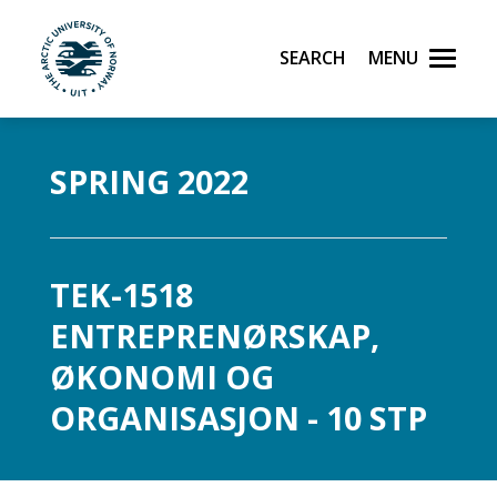
Search
Menu
UiT The Arctic University of Norway
Skip to main content
SPRING 2022
TEK-1518
ENTREPRENØRSKAP,
ØKONOMI OG
ORGANISASJON - 10 STP