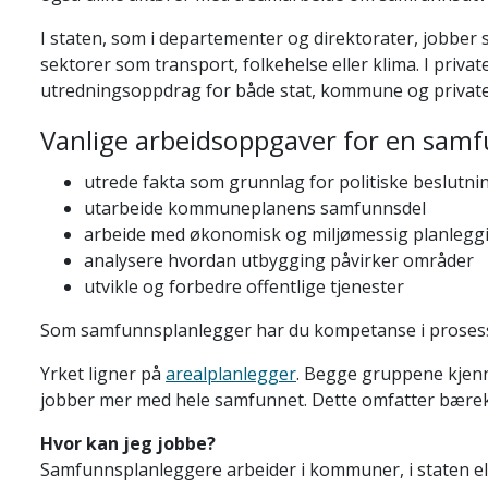
I staten, som i departementer og direktorater, jobbe
sektorer som transport, folkehelse eller klima. I priva
utredningsoppdrag for både stat, kommune og private
Vanlige arbeidsoppgaver for en sam
u
trede fakta som grunnlag for politiske beslutni
utarbeide kommuneplanens samfunnsdel
arbeide med økonomisk og miljømessig planlegg
analysere hvordan utbygging påvirker områder
utvikle og forbedre offentlige tjenester
Som samfunnsplanlegger har du kompetanse i prosessle
Yrket ligner på
arealplanlegger
. Begge gruppene kjenn
jobber mer med hele samfunnet. Dette omfatter bærekra
Hvor kan jeg jobbe?
Samfunnsplanleggere arbeider i kommuner, i staten ell