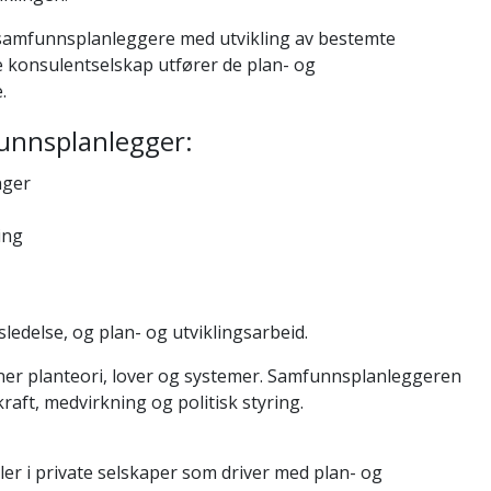
r samfunnsplanleggere med utvikling av bestemte
te konsulentselskap utfører de plan- og
.
funnsplanlegger:
nger
ing
delse, og plan- og utviklingsarbeid.
er planteori, lover og systemer. Samfunnsplanleggeren
ft, medvirkning og politisk styring.
er i private selskaper som driver med plan- og