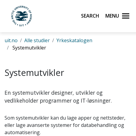
Skip to main content
Search
Menu
UiT The Arctic University of Norway
uit.no
Alle studier
Yrkeskatalogen
Systemutvikler
Systemutvikler
En systemutvikler designer, utvikler og
vedlikeholder programmer og IT-løsninger.
Som systemutvikler kan du lage apper og nettsteder,
eller lage avanserte systemer for databehandling og
automatisering.