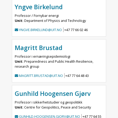
Yngve Birkelund
Professor / Fornybar energi
Unit:
Department of Physics and Technology
YNGVE.BIRKELUND@UIT.NO
+47 77 66 02 46
Magritt Brustad
Professor i ernæringsepidemiologi
Unit:
Preparedness and Public Health Resilience,
research group
MAGRITT.BRUSTAD@UIT.NO
+47 77 64 48 43
Gunhild Hoogensen Gjørv
Professor i sikkerhetstudier og geopolitikk
Unit:
Centre for Geopolitics, Peace and Security
GUNHILD.HOOGENSEN.GJORV@UIT.NO
+47 77 64 55