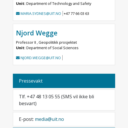
Unit:
Department of Technology and Safety
MARIA.SYDNES@UIT.NO
+47 77 66 03 63
Njord Wegge
Professor II , Geopolitikk prosjektet
Unit:
Department of Social Sciences
NJORD.WEGGE@UIT.NO
Pressevakt
Tlf. +47 48 13 05 55 (SMS vil ikke bli
besvart)
E-post:
media@uit.no