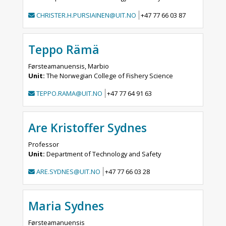
CHRISTER.H.PURSIAINEN@UIT.NO
+47 77 66 03 87
Teppo Rämä
Førsteamanuensis, Marbio
Unit:
The Norwegian College of Fishery Science
TEPPO.RAMA@UIT.NO
+47 77 64 91 63
Are Kristoffer Sydnes
Professor
Unit:
Department of Technology and Safety
ARE.SYDNES@UIT.NO
+47 77 66 03 28
Maria Sydnes
Førsteamanuensis