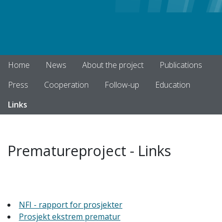
Home
News
About the project
Publications
Press
Cooperation
Follow-up
Education
Links
Prematureproject - Links
NFI - rapport for prosjekter
Prosjekt ekstrem prematur