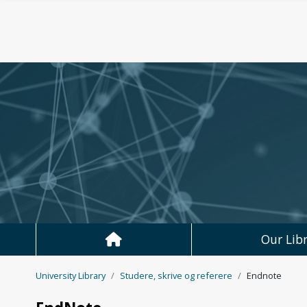
Skip to main content
Our Libr
University Library
Studere, skrive og referere
Endnote