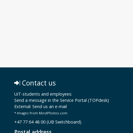
Contact us
UiT-students and employees:
Send a message in the Service Portal (TOPdesk)
External:
Send us an e-mail
* Images from MostPhotos.com
+47 77 64 48 00 (UB Switchboard)
Postal address